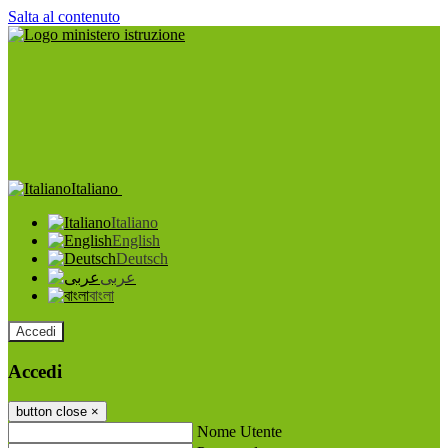
Salta al contenuto
Italiano
Italiano
English
Deutsch
عربى
বাংলা
Accedi
Accedi
button close
×
Nome Utente