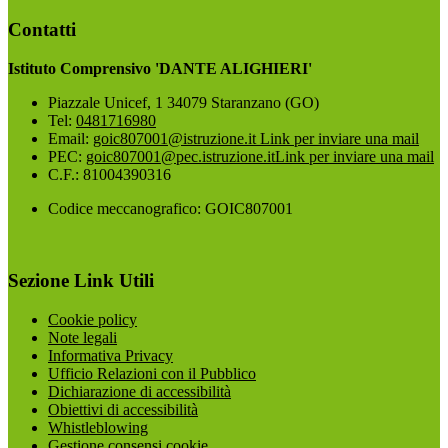
Contatti
Istituto Comprensivo 'DANTE ALIGHIERI'
Piazzale Unicef, 1 34079 Staranzano (GO)
Tel:
0481716980
Email:
goic807001@istruzione.it
Link per inviare una mail
PEC:
goic807001@pec.istruzione.it
Link per inviare una mail
C.F.: 81004390316
Codice meccanografico: GOIC807001
Sezione Link Utili
Cookie policy
Note legali
Informativa Privacy
Ufficio Relazioni con il Pubblico
Dichiarazione di accessibilità
Obiettivi di accessibilità
Whistleblowing
Gestione consensi cookie