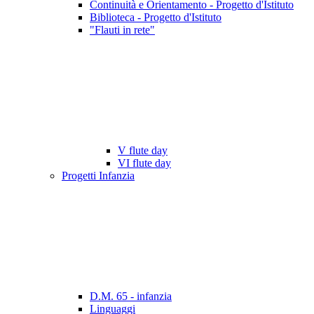
Continuità e Orientamento - Progetto d'Istituto
Biblioteca - Progetto d'Istituto
"Flauti in rete"
V flute day
VI flute day
Progetti Infanzia
D.M. 65 - infanzia
Linguaggi