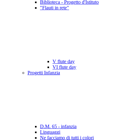
Biblioteca - Progetto d'Istituto
"Flauti in rete"
V flute day
VI flute day
Progetti Infanzia
D.M. 65 - infanzia
Linguaggi
Ne facciamo di tutti i colori