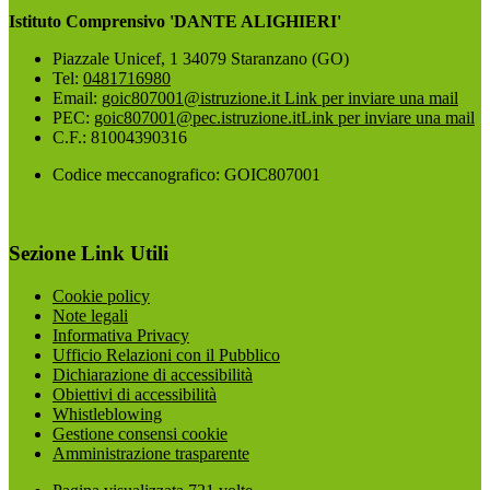
Istituto Comprensivo 'DANTE ALIGHIERI'
Piazzale Unicef, 1 34079 Staranzano (GO)
Tel:
0481716980
Email:
goic807001@istruzione.it
Link per inviare una mail
PEC:
goic807001@pec.istruzione.it
Link per inviare una mail
C.F.: 81004390316
Codice meccanografico: GOIC807001
Sezione Link Utili
Cookie policy
Note legali
Informativa Privacy
Ufficio Relazioni con il Pubblico
Dichiarazione di accessibilità
Obiettivi di accessibilità
Whistleblowing
Gestione consensi cookie
Amministrazione trasparente