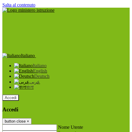
Salta al contenuto
Italiano
Italiano
English
Deutsch
عربى
বাংলা
Accedi
Accedi
button close
×
Nome Utente