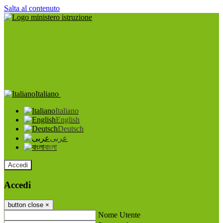
Salta al contenuto
Italiano
Italiano
English
Deutsch
عربى
বাংলা
Accedi
Accedi
button close
×
Nome Utente