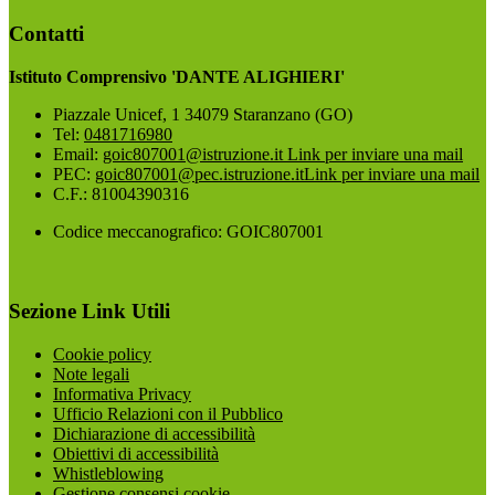
Contatti
Istituto Comprensivo 'DANTE ALIGHIERI'
Piazzale Unicef, 1 34079 Staranzano (GO)
Tel:
0481716980
Email:
goic807001@istruzione.it
Link per inviare una mail
PEC:
goic807001@pec.istruzione.it
Link per inviare una mail
C.F.: 81004390316
Codice meccanografico: GOIC807001
Sezione Link Utili
Cookie policy
Note legali
Informativa Privacy
Ufficio Relazioni con il Pubblico
Dichiarazione di accessibilità
Obiettivi di accessibilità
Whistleblowing
Gestione consensi cookie