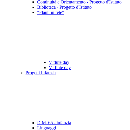
Continuità e Orientamento - Progetto d'Istituto
Biblioteca - Progetto d'Istituto
"Flauti in rete"
V flute day
VI flute day
Progetti Infanzia
D.M. 65 - infanzia
Linguaggi