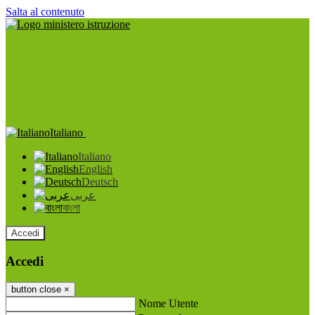
Salta al contenuto
Italiano
Italiano
English
Deutsch
عربى
বাংলা
Accedi
Accedi
button close
×
Nome Utente