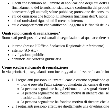
illeciti che rientrano nell’ambito di applicazione degli atti dell’
finanziamento del terrorismo; sicurezza e conformità dei prodotti
benessere degli animali; salute pubblica; protezione dei consumato
atti od omissioni che ledono gli interessi finanziari dell’Unione;
atti od omissioni riguardanti il mercato interno;
atti o comportamenti che vanificano l’oggetto o la finalità delle d
Quali sono i canali di segnalazione?
Sono stati predisposti diversi canali di segnalazione ai quai accedere 
interno (presso l’Ufficio Scolastico Regionale di riferimento)
esterno (ANAC)
divulgazione pubblica
denuncia all’Autorità giudiziaria
Come scegliere il canale di segnalazione?
In via prioritaria, i segnalanti sono incoraggiati a utilizzare il canale
1. I segnalanti possono utilizzare il canale esterno segnaland
non è prevista l’attivazione obbligatoria del canale di se
la persona segnalante ha già effettuato una segnalazione i
la persona segnalante ha fondati motivi di ritenere che, s
rischio di ritorsione
la persona segnalante ha fondato motivo di ritenere che la
2. I segnalanti possono effettuare direttamente una divulgazion