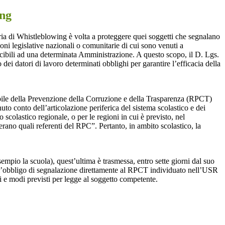
ing
ia di Whistleblowing è volta a proteggere quei soggetti che segnalano
ioni legislative nazionali o comunitarie di cui sono venuti a
ibili ad una determinata Amministrazione. A questo scopo, il D. Lgs.
dei datori di lavoro determinati obblighi per garantire l’efficacia della
sabile della Prevenzione della Corruzione e della Trasparenza (RPCT)
to conto dell’articolazione periferica del sistema scolastico e dei
o scolastico regionale, o per le regioni in cui è previsto, nel
perano quali referenti del RPC”. Pertanto, in ambito scolastico, la
mpio la scuola), quest’ultima è trasmessa, entro sette giorni dal suo
o l’obbligo di segnalazione direttamente al RPCT individuato nell’USR
pi e modi previsti per legge al soggetto competente.