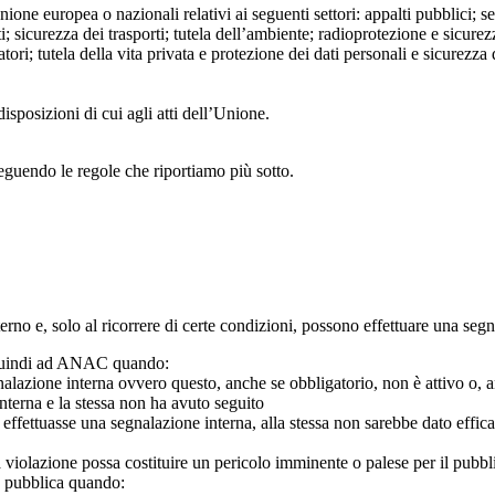
Unione europea o nazionali relativi ai seguenti settori: appalti pubblici; s
; sicurezza dei trasporti; tutela dell’ambiente; radioprotezione e sicurez
ri; tutela della vita privata e protezione dei dati personali e sicurezza de
isposizioni di cui agli atti dell’Unione.
seguendo le regole che riportiamo più sotto.
 interno e, solo al ricorrere di certe condizioni, possono effettuare una s
o quindi ad ANAC quando:
gnalazione interna ovvero questo, anche se obbligatorio, non è attivo o, 
nterna e la stessa non ha avuto seguito
e effettuasse una segnalazione interna, alla stessa non sarebbe dato eff
 violazione possa costituire un pericolo imminente o palese per il pubbl
e pubblica quando: