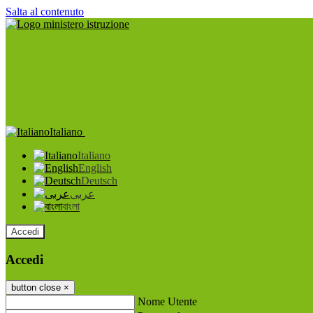
Salta al contenuto
Italiano
Italiano
English
Deutsch
عربى
বাংলা
Accedi
Accedi
button close
×
Nome Utente