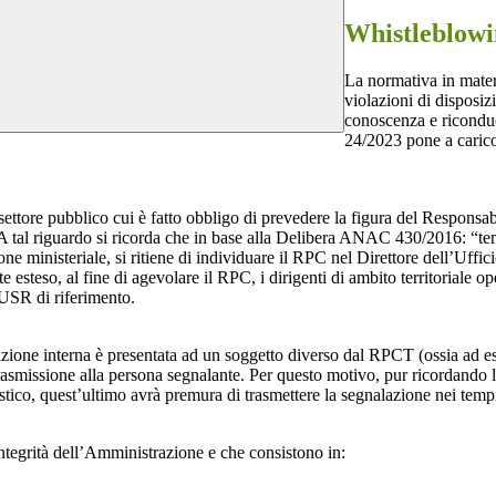
Whistleblow
La normativa in mater
violazioni di disposiz
conoscenza e riconduc
24/2023 pone a carico 
 settore pubblico cui è fatto obbligo di prevedere la figura del Respon
 A tal riguardo si ricorda che in base alla Delibera ANAC 430/2016: “tenu
ne ministeriale, si ritiene di individuare il RPC nel Direttore dell’Uffici
 esteso, al fine di agevolare il RPC, i dirigenti di ambito territoriale o
’USR di riferimento.
azione interna è presentata ad un soggetto diverso dal RPCT (ossia ad ese
trasmissione alla persona segnalante. Per questo motivo, pur ricordand
lastico, quest’ultimo avrà premura di trasmettere la segnalazione nei tem
ntegrità dell’Amministrazione e che consistono in: