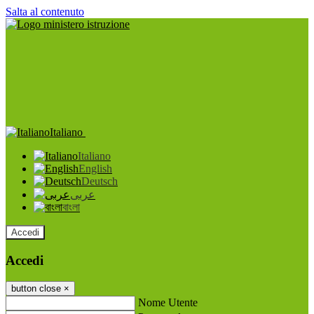
Salta al contenuto
Italiano
Italiano
English
Deutsch
عربى
বাংলা
Accedi
Accedi
button close
×
Nome Utente