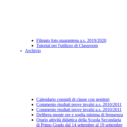
Filmato foto quarantena a.s. 2019/2020
Tutorial per l'utilizzo di Classroom
Archivio
Calendario consigli di classe con genitori
Commento risultati prove invalsi a.s. 2010/2011
Commento risultati prove invalsi a.s. 2010/2011
Delibera monte ore e soglia minima di frequenza
Orario attività didattica della Scuola Secondaria
di Primo Grado dal 14 settembre al 19 settembre