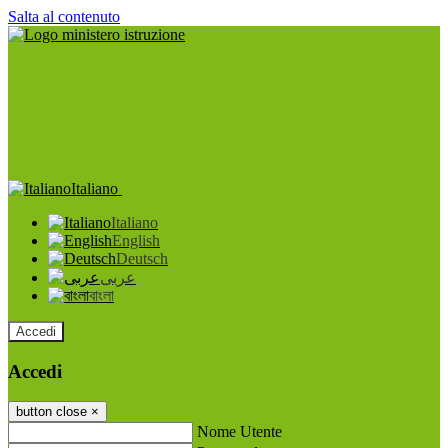
Salta al contenuto
Italiano
Italiano
English
Deutsch
عربى
বাংলা
Accedi
Accedi
button close
×
Nome Utente