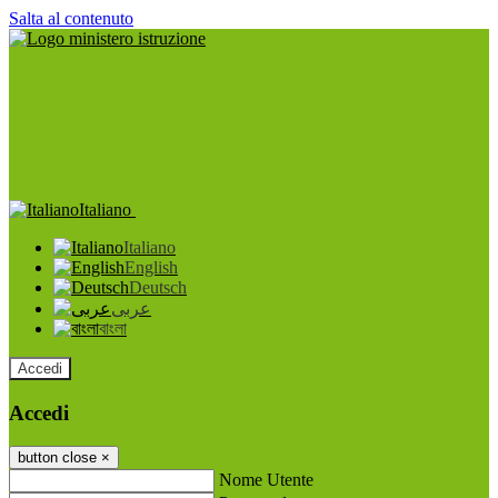
Salta al contenuto
Italiano
Italiano
English
Deutsch
عربى
বাংলা
Accedi
Accedi
button close
×
Nome Utente