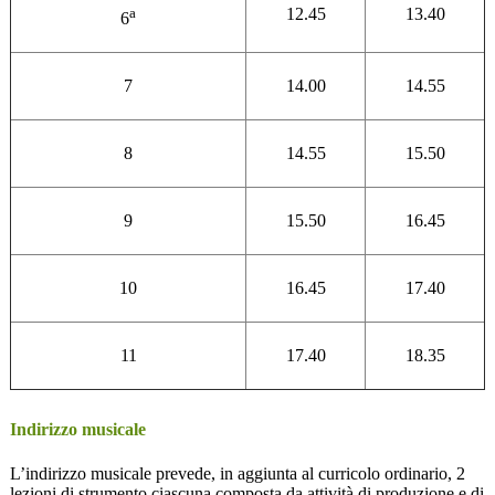
a
12.45
13.40
6
7
14.00
14.55
8
14.55
15.50
9
15.50
16.45
10
16.45
17.40
11
17.40
18.35
Indirizzo musicale
L’indirizzo musicale prevede, in aggiunta al curricolo ordinario, 2
lezioni di strumento ciascuna composta da attività di produzione e di