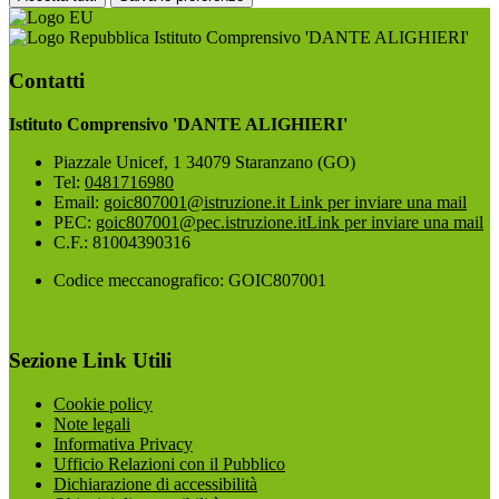
Istituto Comprensivo 'DANTE ALIGHIERI'
Contatti
Istituto Comprensivo 'DANTE ALIGHIERI'
Piazzale Unicef, 1 34079 Staranzano (GO)
Tel:
0481716980
Email:
goic807001@istruzione.it
Link per inviare una mail
PEC:
goic807001@pec.istruzione.it
Link per inviare una mail
C.F.: 81004390316
Codice meccanografico: GOIC807001
Sezione Link Utili
Cookie policy
Note legali
Informativa Privacy
Ufficio Relazioni con il Pubblico
Dichiarazione di accessibilità