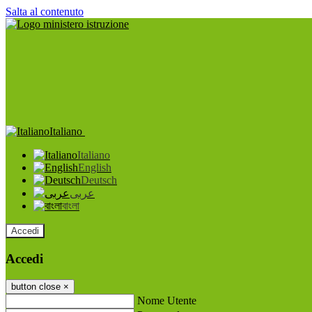
Salta al contenuto
Italiano
Italiano
English
Deutsch
عربى
বাংলা
Accedi
Accedi
button close
×
Nome Utente