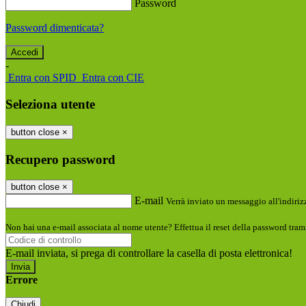
Password
Password dimenticata?
-
Entra con SPID
Entra con CIE
Seleziona utente
button close
×
Recupero password
button close
×
E-mail
Verrà inviato un messaggio all'indirizz
Non hai una e-mail associata al nome utente? Effettua il reset della password tram
E-mail inviata, si prega di controllare la casella di posta elettronica!
Errore
Chiudi