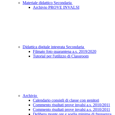
Materiale didattico Secondaria
Archivio PROVE INVALSI
Didattica digitale integrata Secondaria
Filmato foto quarantena a.s. 2019/2020
Tutorial per l'utilizzo di Classroom
Archivio
Calendario consigli di classe con genitori
Commento risultati prove invalsi a.s. 2010/2011
Commento risultati prove invalsi a.s. 2010/2011
Delibera monte ore e soglia minima di frequenza