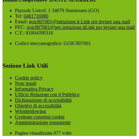
Piazzale Unicef, 1 34079 Staranzano (GO)
Tel:
0481716980
Email:
goic807001@istruzione.it
Link per inviare una mail
PEC:
goic807001@pec.istruzione.it
Link per inviare una mail
C.F.: 81004390316
Codice meccanografico: GOIC807001
Sezione Link Utili
Cookie policy
Note legali
Informativa Privacy
Ufficio Relazioni con il Pubblico
Dichiarazione di accessibilità
Obiettivi di accessibilità
Whistleblowing
Gestione consensi cookie
Amministrazione trasparente
Pagina visualizzata
977
volte