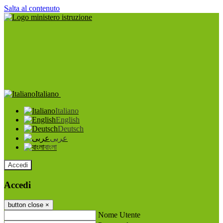
Salta al contenuto
Italiano
Italiano
English
Deutsch
عربى
বাংলা
Accedi
Accedi
button close
×
Nome Utente