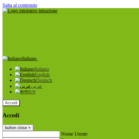
Salta al contenuto
Italiano
Italiano
English
Deutsch
عربى
বাংলা
Accedi
Accedi
button close
×
Nome Utente