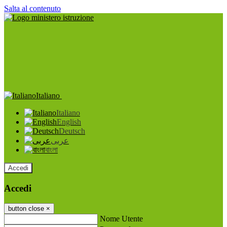
Salta al contenuto
Italiano
Italiano
English
Deutsch
عربى
বাংলা
Accedi
Accedi
button close
×
Nome Utente