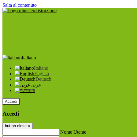
Salta al contenuto
Italiano
Italiano
English
Deutsch
عربى
বাংলা
Accedi
Accedi
button close
×
Nome Utente