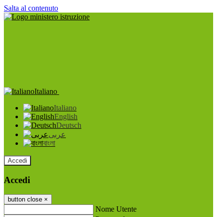
Salta al contenuto
Italiano
Italiano
English
Deutsch
عربى
বাংলা
Accedi
Accedi
button close
×
Nome Utente