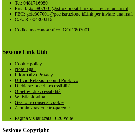
Tel:
0481716980
Email:
goic807001@istruzione.it
Link per inviare una mail
PEC:
goic807001@pec.istruzione.it
Link per inviare una mail
C.F.: 81004390316
Codice meccanografico: GOIC807001
Sezione Link Utili
Cookie policy
Note legali
Informativa Privacy
Ufficio Relazioni con il Pubblico
Dichiarazione di accessibilità
Obiettivi di accessibilità
Whistleblowing
Gestione consensi cookie
Amministrazione trasparente
Pagina visualizzata
1026
volte
Sezione Copyright