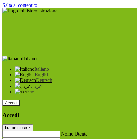
Salta al contenuto
Italiano
Italiano
English
Deutsch
عربى
বাংলা
Accedi
Accedi
button close
×
Nome Utente