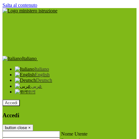
Salta al contenuto
Italiano
Italiano
English
Deutsch
عربى
বাংলা
Accedi
Accedi
button close
×
Nome Utente