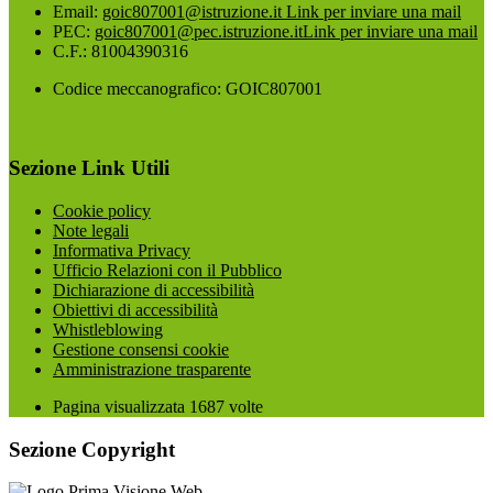
Email:
goic807001@istruzione.it
Link per inviare una mail
PEC:
goic807001@pec.istruzione.it
Link per inviare una mail
C.F.: 81004390316
Codice meccanografico: GOIC807001
Sezione Link Utili
Cookie policy
Note legali
Informativa Privacy
Ufficio Relazioni con il Pubblico
Dichiarazione di accessibilità
Obiettivi di accessibilità
Whistleblowing
Gestione consensi cookie
Amministrazione trasparente
Pagina visualizzata
1687
volte
Sezione Copyright