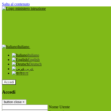
Salta al contenuto
Italiano
Italiano
English
Deutsch
عربى
বাংলা
Accedi
Accedi
button close
×
Nome Utente