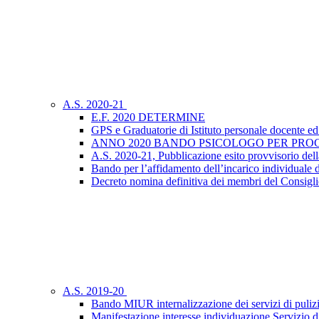
A.S. 2020-21
E.F. 2020 DETERMINE
GPS e Graduatorie di Istituto personale docente ed
ANNO 2020 BANDO PSICOLOGO PER PRO
A.S. 2020-21, Pubblicazione esito provvisorio dell
Bando per l’affidamento dell’incarico individuale d
Decreto nomina definitiva dei membri del Consiglio
A.S. 2019-20
Bando MIUR internalizzazione dei servizi di puliz
Manifestazione interesse individuazione Servizio di