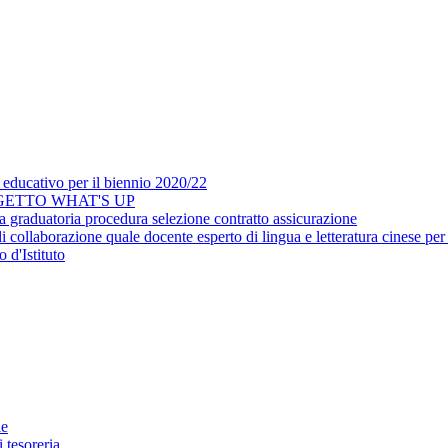
 educativo per il biennio 2020/22
GETTO WHAT'S UP
a graduatoria procedura selezione contratto assicurazione
i collaborazione quale docente esperto di lingua e letteratura cinese per
 d'Istituto
ie
 tesoreria