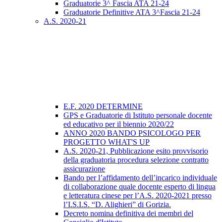
Graduatorie 3^ Fascia ATA 21-24
Graduatorie Definitive ATA 3^Fascia 21-24
A.S. 2020-21
E.F. 2020 DETERMINE
GPS e Graduatorie di Istituto personale docente
ed educativo per il biennio 2020/22
ANNO 2020 BANDO PSICOLOGO PER
PROGETTO WHAT'S UP
A.S. 2020-21, Pubblicazione esito provvisorio
della graduatoria procedura selezione contratto
assicurazione
Bando per l’affidamento dell’incarico individuale
di collaborazione quale docente esperto di lingua
e letteratura cinese per l’A.S. 2020-2021 presso
l’I.S.I.S. “D. Alighieri” di Gorizia.
Decreto nomina definitiva dei membri del