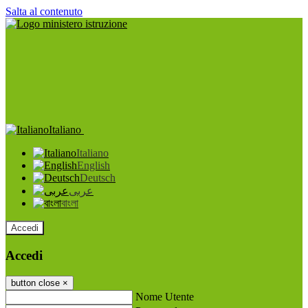
Salta al contenuto
Italiano
Italiano
English
Deutsch
عربى
বাংলা
Accedi
Accedi
button close
×
Nome Utente