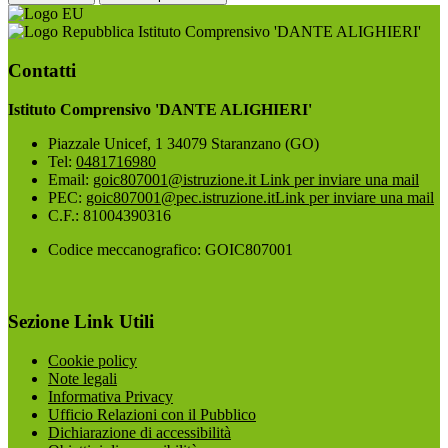
Istituto Comprensivo 'DANTE ALIGHIERI'
Contatti
Istituto Comprensivo 'DANTE ALIGHIERI'
Piazzale Unicef, 1 34079 Staranzano (GO)
Tel:
0481716980
Email:
goic807001@istruzione.it
Link per inviare una mail
PEC:
goic807001@pec.istruzione.it
Link per inviare una mail
C.F.: 81004390316
Codice meccanografico: GOIC807001
Sezione Link Utili
Cookie policy
Note legali
Informativa Privacy
Ufficio Relazioni con il Pubblico
Dichiarazione di accessibilità