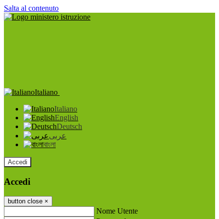
Salta al contenuto
Italiano
Italiano
English
Deutsch
عربى
বাংলা
Accedi
Accedi
button close
×
Nome Utente