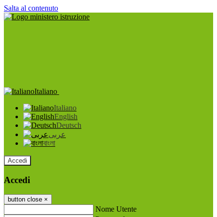
Salta al contenuto
Italiano
Italiano
English
Deutsch
عربى
বাংলা
Accedi
Accedi
button close
×
Nome Utente