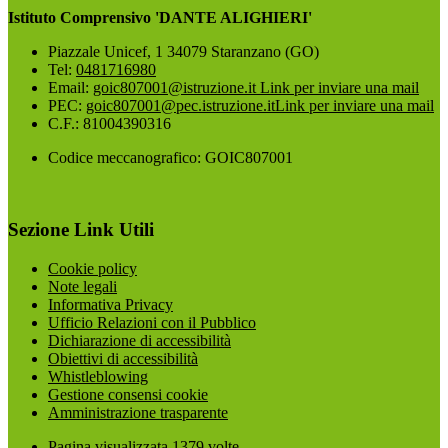
Istituto Comprensivo 'DANTE ALIGHIERI'
Piazzale Unicef, 1 34079 Staranzano (GO)
Tel:
0481716980
Email:
goic807001@istruzione.it
Link per inviare una mail
PEC:
goic807001@pec.istruzione.it
Link per inviare una mail
C.F.: 81004390316
Codice meccanografico: GOIC807001
Sezione Link Utili
Cookie policy
Note legali
Informativa Privacy
Ufficio Relazioni con il Pubblico
Dichiarazione di accessibilità
Obiettivi di accessibilità
Whistleblowing
Gestione consensi cookie
Amministrazione trasparente
Pagina visualizzata
1379
volte