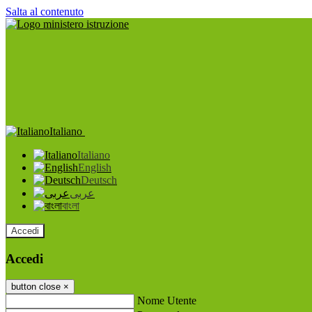
Salta al contenuto
Italiano
Italiano
English
Deutsch
عربى
বাংলা
Accedi
Accedi
button close
×
Nome Utente