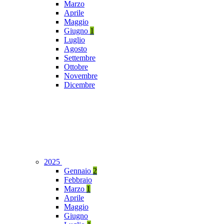
Marzo
Aprile
Maggio
Giugno
1
Luglio
Agosto
Settembre
Ottobre
Novembre
Dicembre
2025
Gennaio
2
Febbraio
Marzo
1
Aprile
Maggio
Giugno