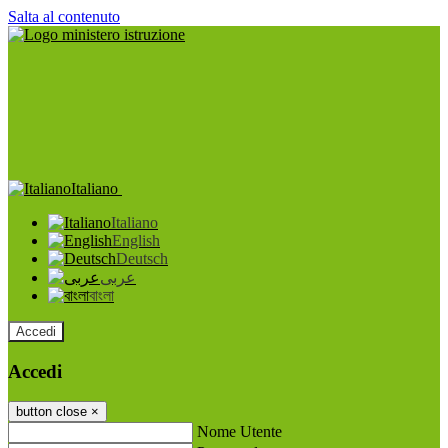
Salta al contenuto
Italiano
Italiano
English
Deutsch
عربى
বাংলা
Accedi
Accedi
button close
×
Nome Utente