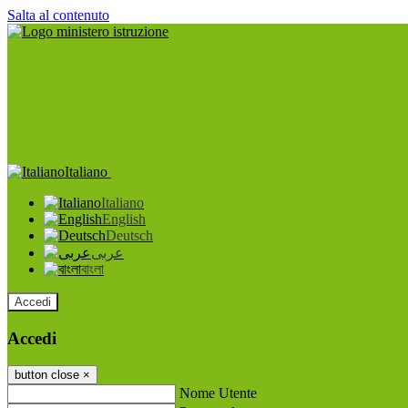
Salta al contenuto
Italiano
Italiano
English
Deutsch
عربى
বাংলা
Accedi
Accedi
button close
×
Nome Utente