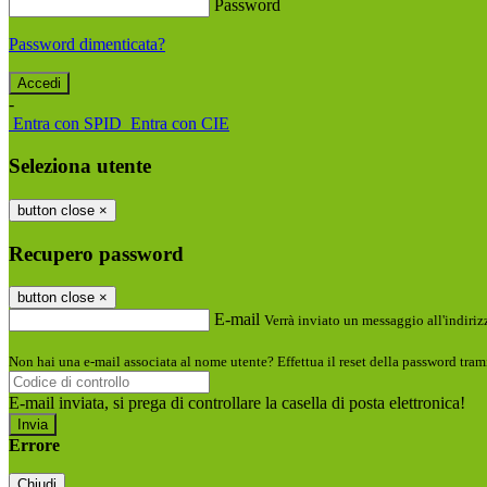
Password
Password dimenticata?
-
Entra con SPID
Entra con CIE
Seleziona utente
button close
×
Recupero password
button close
×
E-mail
Verrà inviato un messaggio all'indirizz
Non hai una e-mail associata al nome utente? Effettua il reset della password tram
E-mail inviata, si prega di controllare la casella di posta elettronica!
Errore
Chiudi