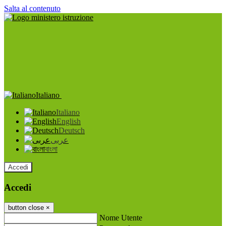
Salta al contenuto
Italiano
Italiano
English
Deutsch
عربى
বাংলা
Accedi
Accedi
button close
×
Nome Utente