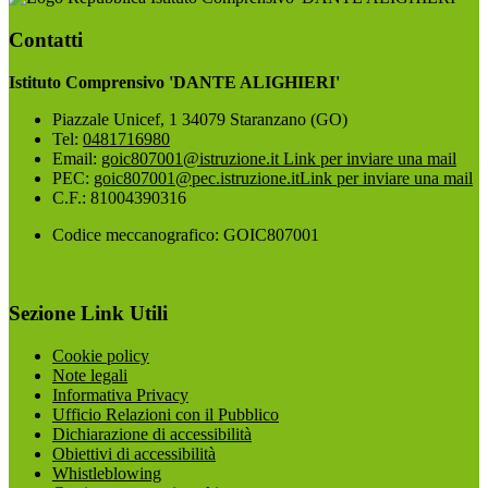
Contatti
Istituto Comprensivo 'DANTE ALIGHIERI'
Piazzale Unicef, 1 34079 Staranzano (GO)
Tel:
0481716980
Email:
goic807001@istruzione.it
Link per inviare una mail
PEC:
goic807001@pec.istruzione.it
Link per inviare una mail
C.F.: 81004390316
Codice meccanografico: GOIC807001
Sezione Link Utili
Cookie policy
Note legali
Informativa Privacy
Ufficio Relazioni con il Pubblico
Dichiarazione di accessibilità
Obiettivi di accessibilità
Whistleblowing