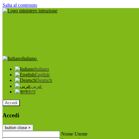
Salta al contenuto
Italiano
Italiano
English
Deutsch
عربى
বাংলা
Accedi
Accedi
button close
×
Nome Utente