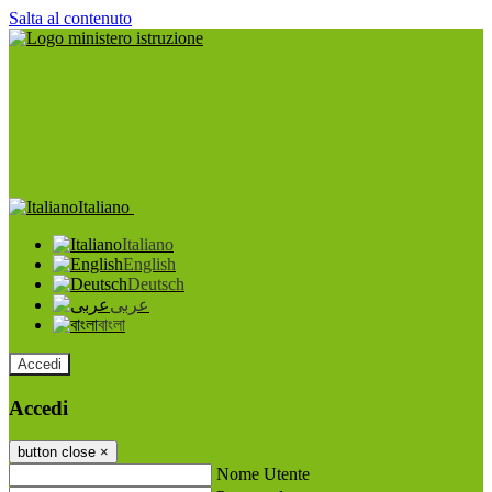
Salta al contenuto
Italiano
Italiano
English
Deutsch
عربى
বাংলা
Accedi
Accedi
button close
×
Nome Utente