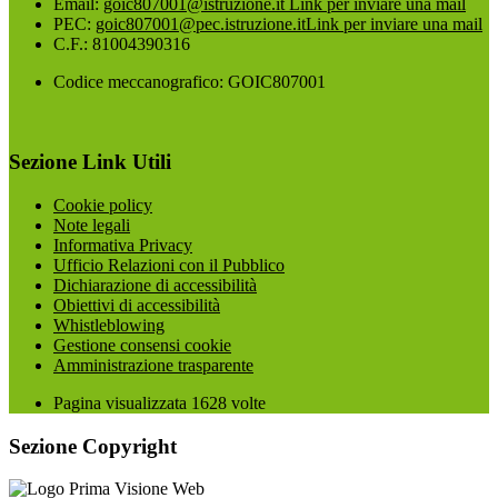
Email:
goic807001@istruzione.it
Link per inviare una mail
PEC:
goic807001@pec.istruzione.it
Link per inviare una mail
C.F.: 81004390316
Codice meccanografico: GOIC807001
Sezione Link Utili
Cookie policy
Note legali
Informativa Privacy
Ufficio Relazioni con il Pubblico
Dichiarazione di accessibilità
Obiettivi di accessibilità
Whistleblowing
Gestione consensi cookie
Amministrazione trasparente
Pagina visualizzata
1628
volte
Sezione Copyright