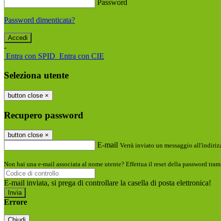
Password
Password dimenticata?
-
Entra con SPID
Entra con CIE
Seleziona utente
button close
×
Recupero password
button close
×
E-mail
Verrà inviato un messaggio all'indirizz
Non hai una e-mail associata al nome utente? Effettua il reset della password tram
E-mail inviata, si prega di controllare la casella di posta elettronica!
Errore
Chiudi