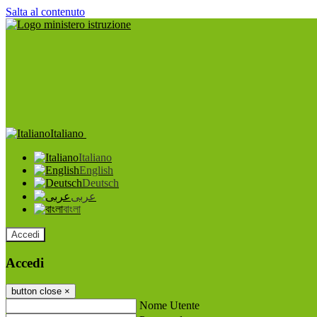
Salta al contenuto
Italiano
Italiano
English
Deutsch
عربى
বাংলা
Accedi
Accedi
button close
×
Nome Utente