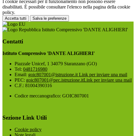
I cookie necessari per il funzionamento non possono essere
disabilitati. È possibile consultare l'elenco nella pagina della cookie
policy.
Accetta tutti
Salva le preferenze
Istituto Comprensivo 'DANTE ALIGHIERI'
Contatti
Istituto Comprensivo 'DANTE ALIGHIERI'
Piazzale Unicef, 1 34079 Staranzano (GO)
Tel:
0481716980
Email:
goic807001@istruzione.it
Link per inviare una mail
PEC:
goic807001@pec.istruzione.it
Link per inviare una mail
C.F.: 81004390316
Codice meccanografico: GOIC807001
Sezione Link Utili
Cookie policy
Note legali