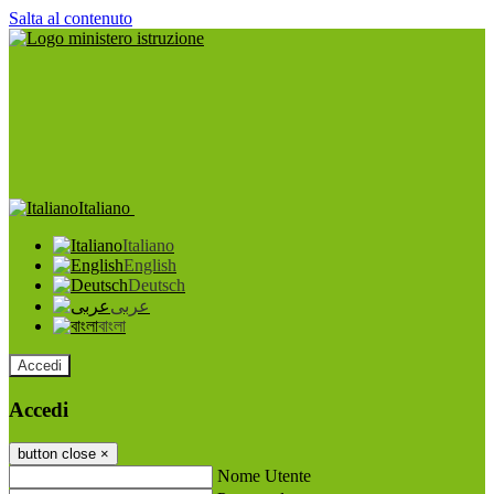
Salta al contenuto
Italiano
Italiano
English
Deutsch
عربى
বাংলা
Accedi
Accedi
button close
×
Nome Utente