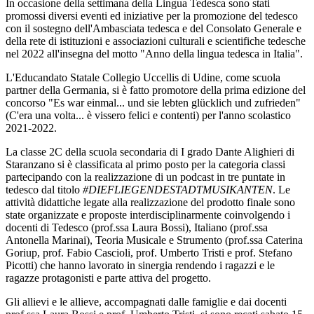
In occasione della settimana della Lingua Tedesca sono stati
promossi diversi eventi ed iniziative per la promozione del tedesco
con il sostegno dell'Ambasciata tedesca e del Consolato Generale e
della rete di istituzioni e associazioni culturali e scientifiche tedesche
nel 2022 all'insegna del motto "Anno della lingua tedesca in Italia".
L'Educandato Statale Collegio Uccellis di Udine, come scuola
partner della Germania, si è fatto promotore della prima edizione del
concorso "Es war einmal... und sie lebten gl
ücklich und zufrieden"
(C'era una volta... è vissero felici e contenti) per l'anno scolastico
2021-2022.
La classe 2C della scuola secondaria di I grado Dante Alighieri di
Staranzano si è classificata al primo posto per la categoria classi
partecipando con la realizzazione di un podcast in tre puntate in
tedesco dal titolo
#DIEFLIEGENDESTADTMUSIKANTEN
.
Le
attività didattiche legate alla realizzazione del prodotto finale sono
state organizzate e proposte interdisciplinarmente coinvolgendo i
docenti di Tedesco (prof.ssa Laura Bossi), Italiano (prof.ssa
Antonella Marinai), Teoria Musicale e Strumento (prof.ssa Caterina
Goriup, prof. Fabio Cascioli, prof. Umberto Tristi e prof. Stefano
Picotti) che hanno lavorato in sinergia rendendo i ragazzi e le
ragazze protagonisti e parte attiva del progetto.
Gli allievi e le allieve, accompagnati dalle famiglie e dai docenti