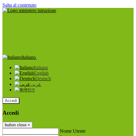
Salta al contenuto
Italiano
Italiano
English
Deutsch
عربى
বাংলা
Accedi
Accedi
button close
×
Nome Utente