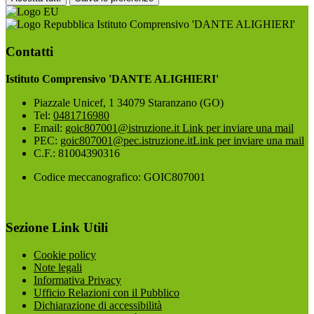
Istituto Comprensivo 'DANTE ALIGHIERI'
Contatti
Istituto Comprensivo 'DANTE ALIGHIERI'
Piazzale Unicef, 1 34079 Staranzano (GO)
Tel:
0481716980
Email:
goic807001@istruzione.it
Link per inviare una mail
PEC:
goic807001@pec.istruzione.it
Link per inviare una mail
C.F.: 81004390316
Codice meccanografico: GOIC807001
Sezione Link Utili
Cookie policy
Note legali
Informativa Privacy
Ufficio Relazioni con il Pubblico
Dichiarazione di accessibilità