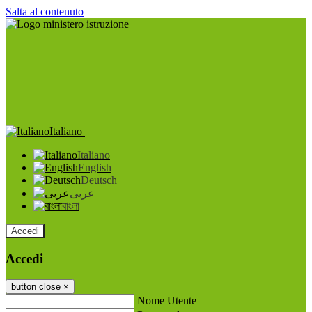
Salta al contenuto
Italiano
Italiano
English
Deutsch
عربى
বাংলা
Accedi
Accedi
button close
×
Nome Utente