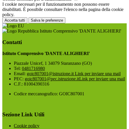
I cookie necessari per il funzionamento non possono essere
disabilitati. È possibile consultare l'elenco nella pagina della cookie
policy.
Accetta tutti
Salva le preferenze
Istituto Comprensivo 'DANTE ALIGHIERI'
Contatti
Istituto Comprensivo 'DANTE ALIGHIERI'
Piazzale Unicef, 1 34079 Staranzano (GO)
Tel:
0481716980
Email:
goic807001@istruzione.it
Link per inviare una mail
PEC:
goic807001@pec.istruzione.it
Link per inviare una mail
C.F.: 81004390316
Codice meccanografico: GOIC807001
Sezione Link Utili
Cookie policy