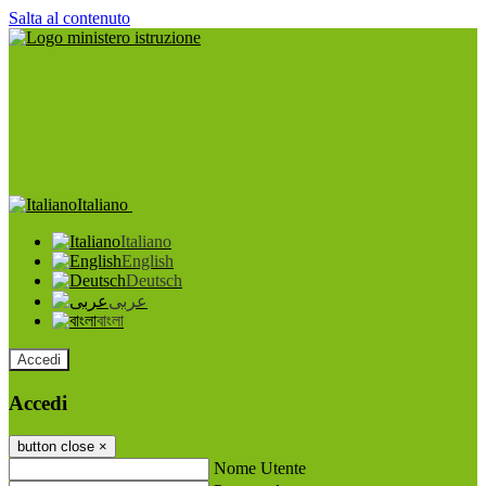
Salta al contenuto
Italiano
Italiano
English
Deutsch
عربى
বাংলা
Accedi
Accedi
button close
×
Nome Utente