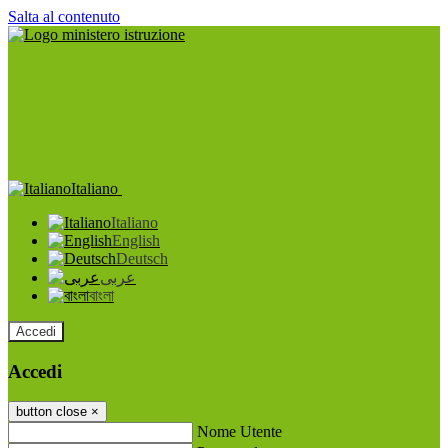
Salta al contenuto
Italiano
Italiano
English
Deutsch
عربى
বাংলা
Accedi
Accedi
button close
×
Nome Utente