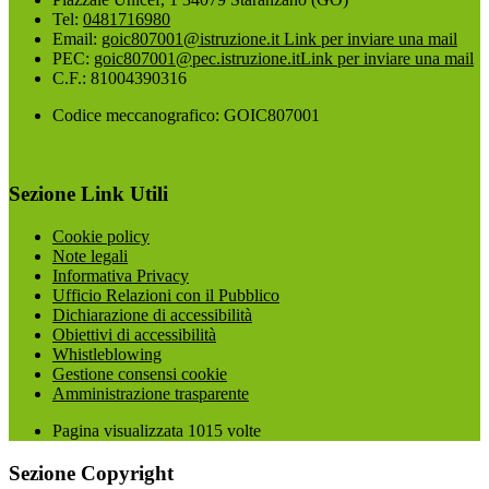
Tel:
0481716980
Email:
goic807001@istruzione.it
Link per inviare una mail
PEC:
goic807001@pec.istruzione.it
Link per inviare una mail
C.F.: 81004390316
Codice meccanografico: GOIC807001
Sezione Link Utili
Cookie policy
Note legali
Informativa Privacy
Ufficio Relazioni con il Pubblico
Dichiarazione di accessibilità
Obiettivi di accessibilità
Whistleblowing
Gestione consensi cookie
Amministrazione trasparente
Pagina visualizzata
1015
volte
Sezione Copyright