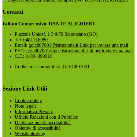
Contatti
Istituto Comprensivo 'DANTE ALIGHIERI'
Piazzale Unicef, 1 34079 Staranzano (GO)
Tel:
0481716980
Email:
goic807001@istruzione.it
Link per inviare una mail
PEC:
goic807001@pec.istruzione.it
Link per inviare una mail
C.F.: 81004390316
Codice meccanografico: GOIC807001
Sezione Link Utili
Cookie policy
Note legali
Informativa Privacy
Ufficio Relazioni con il Pubblico
Dichiarazione di accessibilità
Obiettivi di accessibilità
Whistleblowing