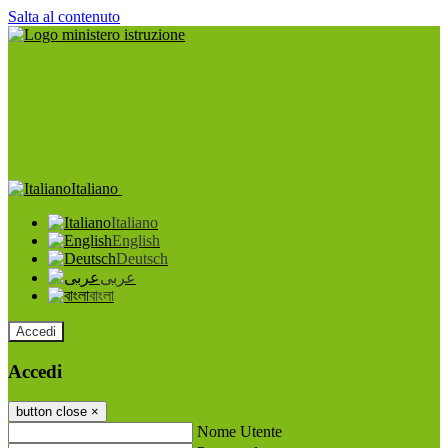
Salta al contenuto
Italiano
Italiano
English
Deutsch
عربى
বাংলা
Accedi
Accedi
button close
×
Nome Utente