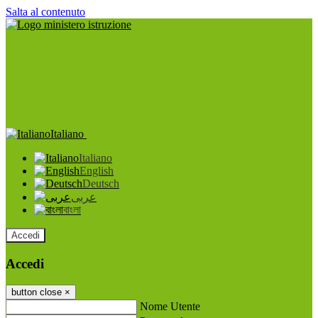
Salta al contenuto
Italiano
Italiano
English
Deutsch
عربى
বাংলা
Accedi
Accedi
button close
×
Nome Utente