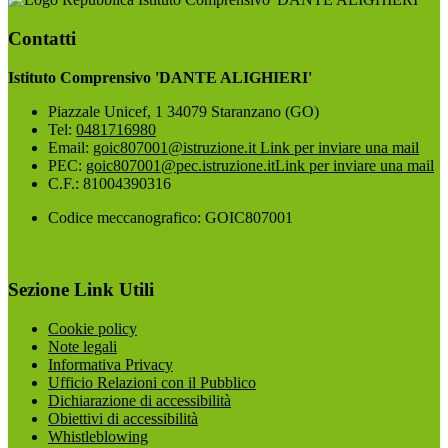
Contatti
Istituto Comprensivo 'DANTE ALIGHIERI'
Piazzale Unicef, 1 34079 Staranzano (GO)
Tel:
0481716980
Email:
goic807001@istruzione.it
Link per inviare una mail
PEC:
goic807001@pec.istruzione.it
Link per inviare una mail
C.F.: 81004390316
Codice meccanografico: GOIC807001
Sezione Link Utili
Cookie policy
Note legali
Informativa Privacy
Ufficio Relazioni con il Pubblico
Dichiarazione di accessibilità
Obiettivi di accessibilità
Whistleblowing