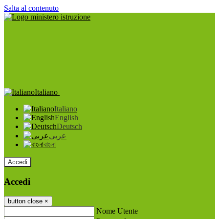
Salta al contenuto
Italiano
Italiano
English
Deutsch
عربى
বাংলা
Accedi
Accedi
button close
×
Nome Utente