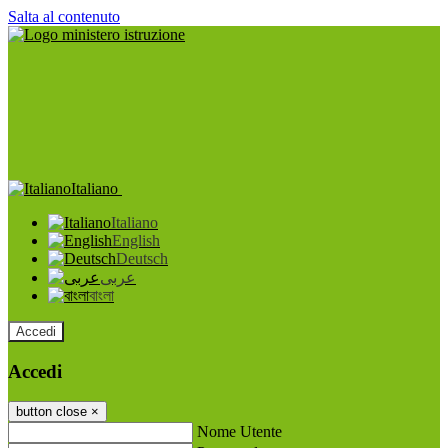
Salta al contenuto
Italiano
Italiano
English
Deutsch
عربى
বাংলা
Accedi
Accedi
button close
×
Nome Utente