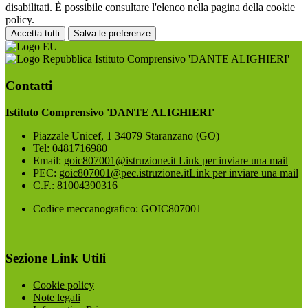
disabilitati. È possibile consultare l'elenco nella pagina della cookie
policy.
Accetta tutti
Salva le preferenze
Istituto Comprensivo 'DANTE ALIGHIERI'
Contatti
Istituto Comprensivo 'DANTE ALIGHIERI'
Piazzale Unicef, 1 34079 Staranzano (GO)
Tel:
0481716980
Email:
goic807001@istruzione.it
Link per inviare una mail
PEC:
goic807001@pec.istruzione.it
Link per inviare una mail
C.F.: 81004390316
Codice meccanografico: GOIC807001
Sezione Link Utili
Cookie policy
Note legali