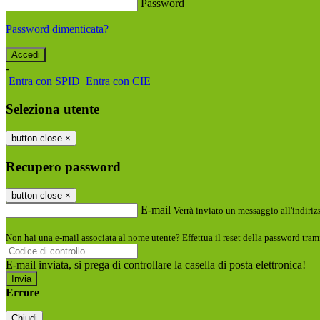
Password
Password dimenticata?
-
Entra con SPID
Entra con CIE
Seleziona utente
button close
×
Recupero password
button close
×
E-mail
Verrà inviato un messaggio all'indirizz
Non hai una e-mail associata al nome utente? Effettua il reset della password tram
E-mail inviata, si prega di controllare la casella di posta elettronica!
Errore
Chiudi