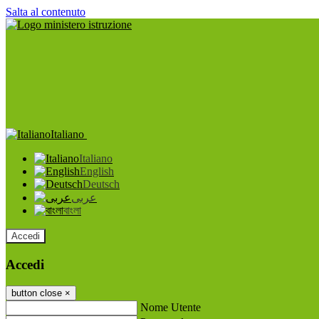
Salta al contenuto
Italiano
Italiano
English
Deutsch
عربى
বাংলা
Accedi
Accedi
button close
×
Nome Utente