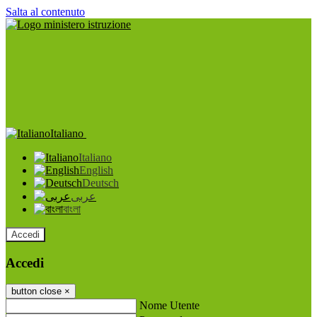
Salta al contenuto
Italiano
Italiano
English
Deutsch
عربى
বাংলা
Accedi
Accedi
button close
×
Nome Utente