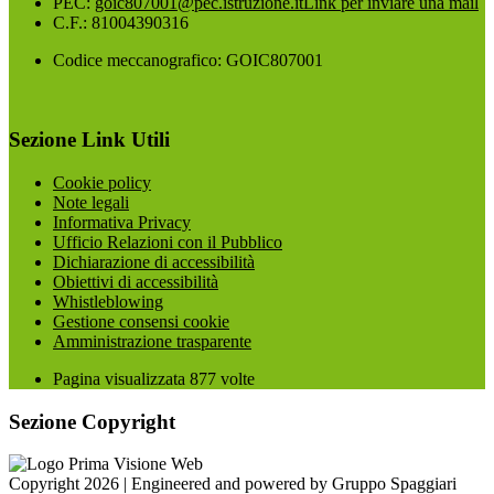
PEC:
goic807001@pec.istruzione.it
Link per inviare una mail
C.F.: 81004390316
Codice meccanografico: GOIC807001
Sezione Link Utili
Cookie policy
Note legali
Informativa Privacy
Ufficio Relazioni con il Pubblico
Dichiarazione di accessibilità
Obiettivi di accessibilità
Whistleblowing
Gestione consensi cookie
Amministrazione trasparente
Pagina visualizzata
877
volte
Sezione Copyright
Copyright 2026 | Engineered and powered by Gruppo Spaggiari