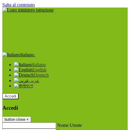
Salta al contenuto
Italiano
Italiano
English
Deutsch
عربى
বাংলা
Accedi
Accedi
button close
×
Nome Utente