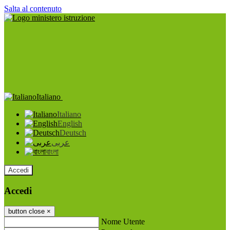
Salta al contenuto
Italiano
Italiano
English
Deutsch
عربى
বাংলা
Accedi
Accedi
button close
×
Nome Utente