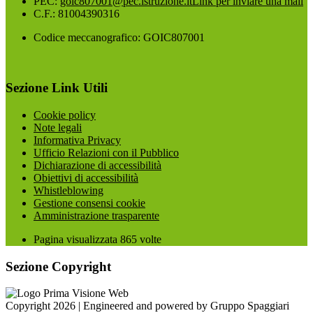
PEC:
goic807001@pec.istruzione.it
Link per inviare una mail
C.F.: 81004390316
Codice meccanografico: GOIC807001
Sezione Link Utili
Cookie policy
Note legali
Informativa Privacy
Ufficio Relazioni con il Pubblico
Dichiarazione di accessibilità
Obiettivi di accessibilità
Whistleblowing
Gestione consensi cookie
Amministrazione trasparente
Pagina visualizzata
865
volte
Sezione Copyright
Copyright 2026 | Engineered and powered by Gruppo Spaggiari