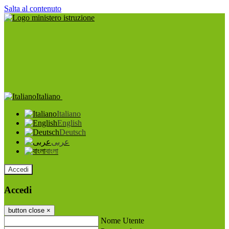
Salta al contenuto
Italiano
Italiano
English
Deutsch
عربى
বাংলা
Accedi
Accedi
button close
×
Nome Utente