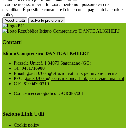
I cookie necessari per il funzionamento non possono essere
disabilitati. È possibile consultare l'elenco nella pagina della cookie
policy.
Accetta tutti
Salva le preferenze
Istituto Comprensivo 'DANTE ALIGHIERI'
Contatti
Istituto Comprensivo 'DANTE ALIGHIERI'
Piazzale Unicef, 1 34079 Staranzano (GO)
Tel:
0481716980
Email:
goic807001@istruzione.it
Link per inviare una mail
PEC:
goic807001@pec.istruzione.it
Link per inviare una mail
C.F.: 81004390316
Codice meccanografico: GOIC807001
Sezione Link Utili
Cookie policy