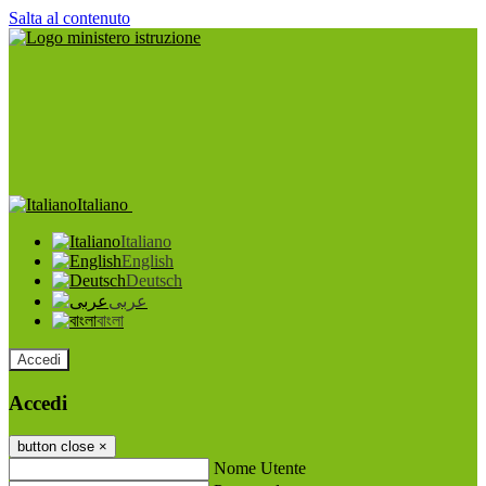
Salta al contenuto
Italiano
Italiano
English
Deutsch
عربى
বাংলা
Accedi
Accedi
button close
×
Nome Utente