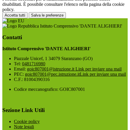
disabilitati. È possibile consultare l'elenco nella pagina della cookie
policy.
Accetta tutti
Salva le preferenze
Istituto Comprensivo 'DANTE ALIGHIERI'
Contatti
Istituto Comprensivo 'DANTE ALIGHIERI'
Piazzale Unicef, 1 34079 Staranzano (GO)
Tel:
0481716980
Email:
goic807001@istruzione.it
Link per inviare una mail
PEC:
goic807001@pec.istruzione.it
Link per inviare una mail
C.F.: 81004390316
Codice meccanografico: GOIC807001
Sezione Link Utili
Cookie policy
Note legali