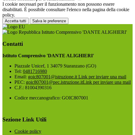
I cookie necessari per il funzionamento non possono essere
disabilitati. È possibile consultare l'elenco nella pagina della cookie
policy.
Accetta tutti
Salva le preferenze
Istituto Comprensivo 'DANTE ALIGHIERI'
Contatti
Istituto Comprensivo 'DANTE ALIGHIERI'
Piazzale Unicef, 1 34079 Staranzano (GO)
Tel:
0481716980
Email:
goic807001@istruzione.it
Link per inviare una mail
PEC:
goic807001@pec.istruzione.it
Link per inviare una mail
C.F.: 81004390316
Codice meccanografico: GOIC807001
Sezione Link Utili
Cookie policy