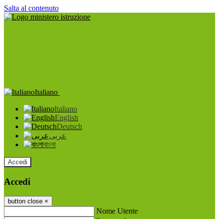
Salta al contenuto
Italiano
Italiano
English
Deutsch
عربى
বাংলা
Accedi
Accedi
button close
×
Nome Utente