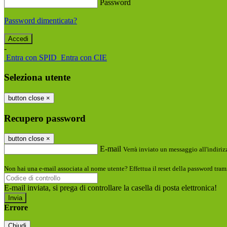
Password
Password dimenticata?
-
Entra con SPID
Entra con CIE
Seleziona utente
button close
×
Recupero password
button close
×
E-mail
Verrà inviato un messaggio all'indirizz
Non hai una e-mail associata al nome utente? Effettua il reset della password tram
E-mail inviata, si prega di controllare la casella di posta elettronica!
Errore
Chiudi