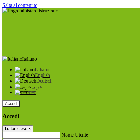
Salta al contenuto
Italiano
Italiano
English
Deutsch
عربى
বাংলা
Accedi
Accedi
button close
×
Nome Utente