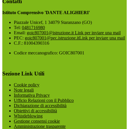
Contatti
Istituto Comprensivo 'DANTE ALIGHIERI'
Piazzale Unicef, 1 34079 Staranzano (GO)
Tel:
0481716980
Email:
goic807001@istruzione.it
Link per inviare una mail
PEC:
goic807001@pec.istruzione.it
Link per inviare una mail
C.F.: 81004390316
Codice meccanografico: GOIC807001
Sezione Link Utili
Cookie policy
Note legali
Informativa Privacy
Ufficio Relazioni con il Pubblico
Dichiarazione di accessibilità
Obiettivi di accessibilità
Whistleblowing
Gestione consensi cookie
Amministrazione trasparente