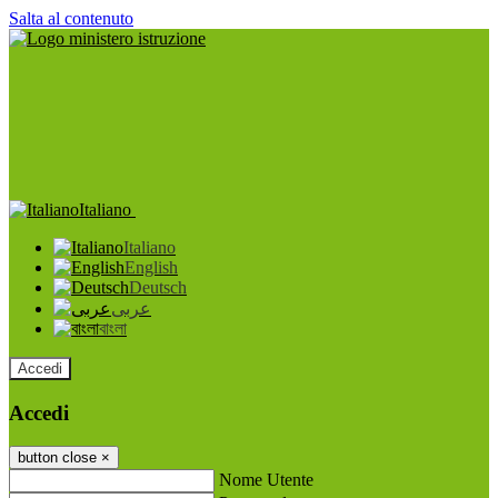
Salta al contenuto
Italiano
Italiano
English
Deutsch
عربى
বাংলা
Accedi
Accedi
button close
×
Nome Utente